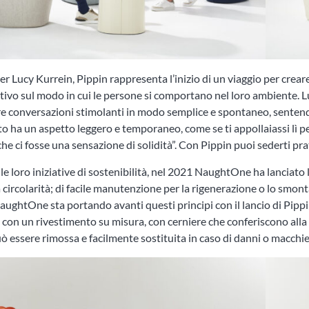
ner Lucy Kurrein, Pippin rappresenta l’inizio di un viaggio per cre
tivo sul modo in cui le persone si comportano nel loro ambiente. L
e conversazioni stimolanti in modo semplice e spontaneo, senten
tutto ha un aspetto leggero e temporaneo, come se ti appollaiassi 
che ci fosse una sensazione di solidità”. Con Pippin puoi sederti p
le loro iniziative di sostenibilità, nel 2021 NaughtOne ha lanciato
a circolarità; di facile manutenzione per la rigenerazione o lo smont
NaughtOne sta portando avanti questi principi con il lancio di Pippin,
 con un rivestimento su misura, con cerniere che conferiscono alla 
 essere rimossa e facilmente sostituita in caso di danni o macchie,