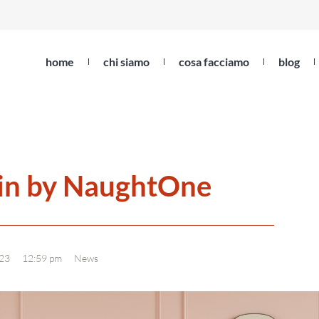
home
chi siamo
cosa facciamo
blog
in by NaughtOne
023
12:59 pm
News