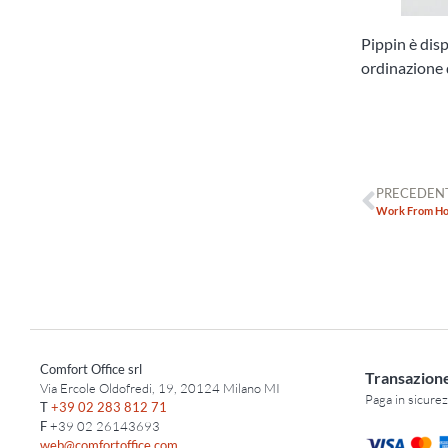
Pippin è disp
ordinazione 
PRECEDEN
Work From H
Comfort Office srl
Transazione
Via Ercole Oldofredi, 19, 20124 Milano MI
Paga in sicurez
T
+39 02 283 812 71
F
+39 02 26143693
web@comfortoffice.com