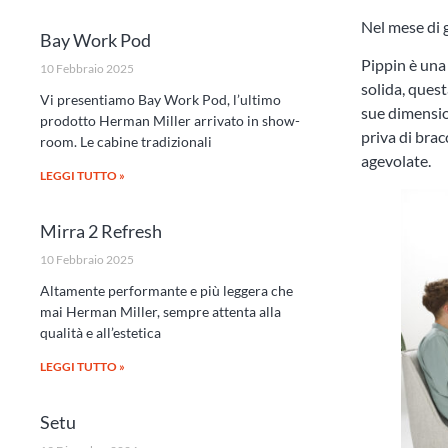
Nel mese di 
Bay Work Pod
Pippin è una 
10 Febbraio 2025
solida, ques
Vi presentiamo Bay Work Pod, l’ultimo
sue dimension
prodotto Herman Miller arrivato in show-
priva di brac
room. Le cabine tradizionali
agevolate.
LEGGI TUTTO »
Mirra 2 Refresh
10 Febbraio 2025
Altamente performante e più leggera che
mai Herman Miller, sempre attenta alla
qualità e all’estetica
LEGGI TUTTO »
Setu