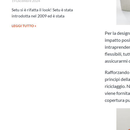
19 Dicembre 2024
Setu si è rifatta il look! Setu è stata
introdotta nel 2009 ed è stata
LEGGI TUTTO »
Per la desig
impatto posi
intraprender
flessibili, 
assicurarmi 
Rafforzando 
principi dell
riciclaggio. 
viene fornita
copertura può