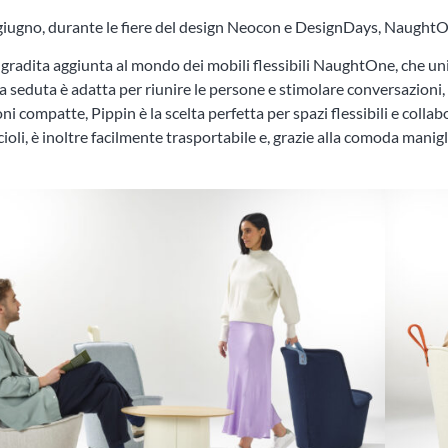
giugno, durante le fiere del design Neocon e DesignDays, NaughtOne
gradita aggiunta al mondo dei mobili flessibili NaughtOne, che unis
ta seduta è adatta per riunire le persone e stimolare conversazioni
i compatte, Pippin è la scelta perfetta per spazi flessibili e colla
cioli, è inoltre facilmente trasportabile e, grazie alla comoda manig